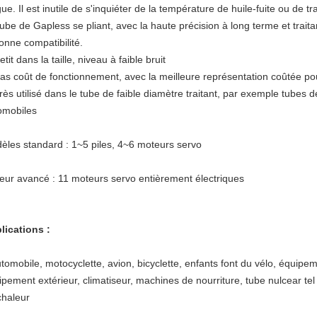
ue. Il est inutile de s'inquiéter de la température de huile-fuite ou de tra
ube de Gapless se pliant, avec la haute précision à long terme et traitant 
onne compatibilité.
etit dans la taille, niveau à faible bruit
Bas coût de fonctionnement, avec la meilleure représentation coûtée pou
rès utilisé dans le tube de faible diamètre traitant, par exemple tubes d
omobiles
èles standard : 1~5 piles, 4~6 moteurs servo
eur avancé : 11 moteurs servo entièrement électriques
lications :
utomobile, motocyclette, avion, bicyclette, enfants font du vélo, équip
ipement extérieur, climatiseur, machines de nourriture, tube nulcear tel
chaleur