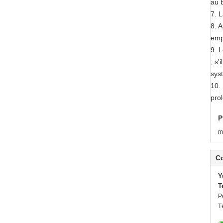
au 
7. 
8. 
emp
9. 
; s
sys
10.
prol
P
m
C
Y
T
P
T