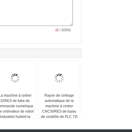
(
0
/ 3000)
La machine à cintrer
Rayon de cintrage
32RES de tube de
automatique de la
ommande numérique
machine à cintrer
r ordinateur de robot
CNC50RES de tuyau
industriel huilent la
de contrôle de PLC 7D
commande hybride
électrique