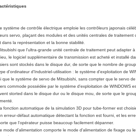
actéristiques
e système de contrôle électrique emploie les contrôleurs japonais célèb
eurs servo, plaçant des modules et des unités centrales de traitement co
 dans la représentation et la bonne stabilité.
itsubishi que l'ultra-grande unité centrale de traitement peut adapter à
lieu, le logiciel supplémentaire de transmission est acheté et installé da
siers sont stockés dans le disque dur, de sorte que le nombre de groupe
ype d'ordinateur d'Industriel-utilisation : le système d'exploitation de W
si que le système de servo de Mitsubishi, sans compter que le servo de 
hiers commode possédée par le système d'exploitation de WINDOWS est 
vent storted dans le disque dur ou le disque mou, de sorte que le group
menté.
La fonction automatique de la simulation 3D pour tube-former est choisi
n erreur-défaut automatique détectant la fonction est fourni, et les erreu
sorte que l'opérateur puisse beaucoup facilement dépanner.
Le mode d'alimentation comporte le mode d'alimentation de fixage ou le 