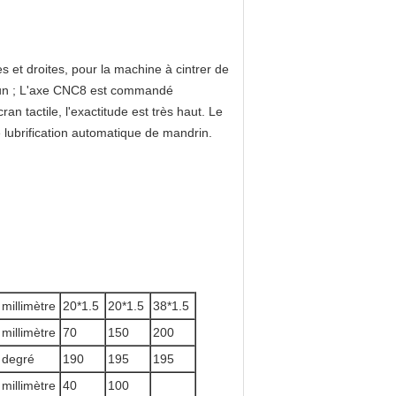
 et droites, pour la machine à cintrer de
ns un ; L'axe CNC8 est commandé
an tactile, l'exactitude est très haut. Le
e lubrification automatique de mandrin.
millimètre
20*1.5
20*1.5
38*1.5
millimètre
70
150
200
degré
190
195
195
millimètre
40
100