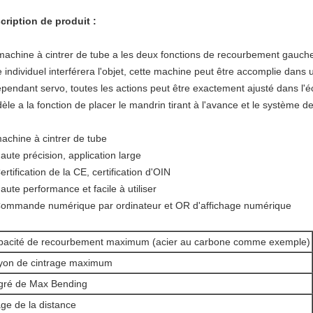
cription de produit :
machine à cintrer de tube a les deux fonctions de recourbement gauches
e individuel interférera l'objet, cette machine peut être accomplie da
pendant servo, toutes les actions peut être exactement ajusté dans l'écr
èle a la fonction de placer le mandrin tirant à l'avance et le système d
achine à cintrer de tube
aute précision, application large
ertification de la CE, certification d'OIN
aute performance et facile à utiliser
Commande numérique par ordinateur et OR d'affichage numérique
pacité de recourbement maximum (acier au carbone comme exemple)
yon de cintrage maximum
gré de Max Bending
age de la distance