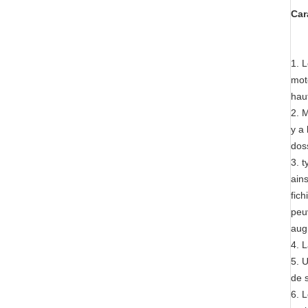
Car
1.
L
mot
haut
2. M
y a 
dos
3. t
ain
fic
peu
aug
4. 
5. U
de 
6. 