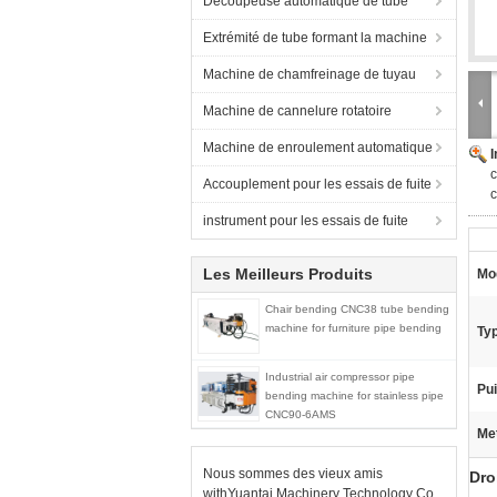
Découpeuse automatique de tube
Extrémité de tube formant la machine
Machine de chamfreinage de tuyau
Machine de cannelure rotatoire
Machine de enroulement automatique
c
Accouplement pour les essais de fuite
c
instrument pour les essais de fuite
Les Meilleurs Produits
Mo
Chair bending CNC38 tube bending
machine for furniture pipe bending
Ty
Industrial air compressor pipe
Pu
bending machine for stainless pipe
CNC90-6AMS
Met
Nous sommes des vieux amis
Dro
withYuantai Machinery Technology Co.,