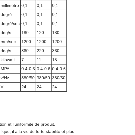
millimètre
0,1
0,1
0,1
degré
0,1
0,1
0,1
degré/sec
0,1
0,1
0,1
deg/s
180
120
180
mm/sec
1200
1200
1200
deg/s
360
220
360
kilowatt
7
11
15
MPA
0.4-0.6
0.4-0.6
0.4-0.6
v/Hz
380/50
380/50
380/50
V
24
24
24
on et l'uniformité de produit.
, il a la vie de forte stabilité et plus