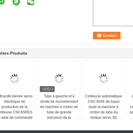
tres Produits
ficacité élevée servo
Type à gauche et à
Cintreuse automatique
électrique de
droite de recourbement
CNC30XE de tuyau
production de la
de machine à cintrer de
toute la machine à
c
intreuse CNC65RES
tube de grande
cintrer de tube du
pa
e tube de commande
précision de la
moteur servo 3D
numérique par
commande numérique
dinateur à faible bruit
par ordinateur 15REX