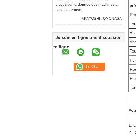
disposition ordonnée des machines à
pré
cette entreprise.
Pré
—— TAKAYOSHI TOMONAGA
Tou
Vit
Je suis en ligne une discussion
Vit
en ligne
Tou
Pui
Res
Pu
Ten
Ava
1.
C
2. 