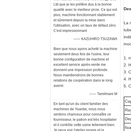
Ltd que je les préfère dus à la bonne
Des
qualité avec le meilleur prcie. Ce qui est
plus, machine fonctionnant stablement
et sûrement depuis la mise dans
La 
l'utilisation, avec un taux de défaut zéro.
tub
C'est impressionnant
indé
—— KAZUHIRO TSUZAWA
mod
Bien que nous ayons acheté la machine
seulement deux fois de l'usine, leur
1.
m
bonne configuration de machine et
excellent service après-vente me
2. H
donnent une impression profonde.
3. C
Nous maintiendrons de bonnes
4. H
relations de coopération dans le long
avenir.
5. 
—— Tamilmani M
Ca
En tant qu'un du client familier des
machines de Yuantai, nous nous
Ra
sentons chanceux pour connaître ce
De
fournisseur, le patron est très hospitalier
et il contrôle cette usine tellement bien.
fix
Je peux voir l'atelier propre et la