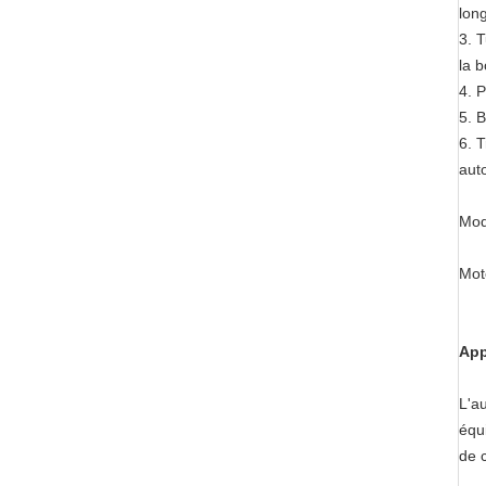
long
3. T
la b
4. P
5. 
6. T
aut
Mod
Mot
App
L'a
équ
de 