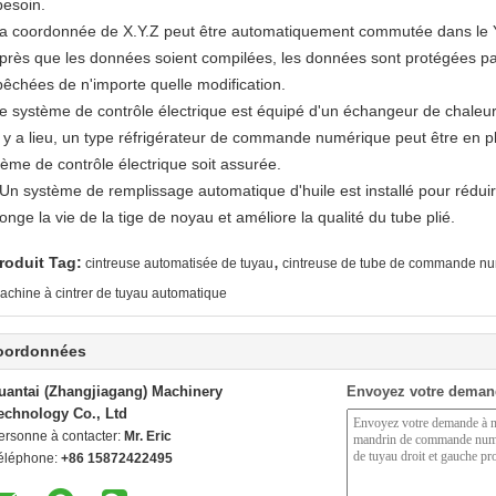
besoin.
La coordonnée de X.Y.Z peut être automatiquement commutée dans le Y.
Après que les données soient compilées, les données sont protégées pa
êchées de n'importe quelle modification.
Le système de contrôle électrique est équipé d'un échangeur de chaleur
'il y a lieu, un type réfrigérateur de commande numérique peut être en p
tème de contrôle électrique soit assurée.
 Un système de remplissage automatique d'huile est installé pour réduir
onge la vie de la tige de noyau et améliore la qualité du tube plié.
,
roduit Tag:
cintreuse automatisée de tuyau
cintreuse de tube de commande nu
achine à cintrer de tuyau automatique
oordonnées
uantai (Zhangjiagang) Machinery
Envoyez votre deman
echnology Co., Ltd
ersonne à contacter:
Mr. Eric
éléphone:
+86 15872422495