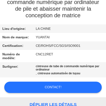
commande numérique par ordinateur
de pile et abaisser maintenir la
CONTRÔLE
conception de matrice
DE
QUALITÉ
Lieu d'origine:
LA CHINE
Nom de marque:
YUANTAI
CONTACTEZ-
Certification:
CE/ROHS/FCC/SGS/ISO9001
NOUS
Numéro de
CNC12RET
modèle:
NOUVELLES
Surligner:
cintreuse de tube de commande numérique par
ordinateur
,
cintreuse automatisée de tuyau
DEMANDEZ
UNE
CONTACT!
CITATION
DÉPLIER LES DÉTAILS