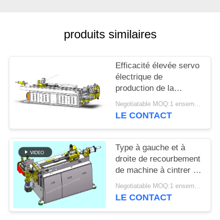
PLAN
DU
produits similaires
SITE
PRIVACY
Efficacité élevée servo
électrique de
POLICY
production de la
cintreuse CNC65RES
Negotiatable MOQ:1 ensemble
de tube de commande
LE CONTACT
numérique par
ordinateur à faible bruit
Type à gauche et à
droite de recourbement
de machine à cintrer de
tube de grande
Negotiatable MOQ:1 ensemble
précision de la
LE CONTACT
commande numérique
par ordinateur 15REX