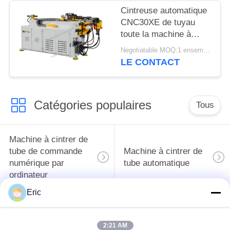
Cintreuse automatique
CNC30XE de tuyau
toute la machine à
cintrer de tube du
Negotiatable MOQ:1 ensemble
moteur servo 3D
LE CONTACT
Catégories populaires
Tous
Machine à cintrer de
tube de commande
Machine à cintrer de
numérique par
tube automatique
ordinateur
Eric
Machine à cintrer de
Machine à cintrer de
tuyau semi
tube d'OR
2:21 AM
automatique