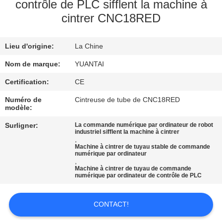
contrôle de PLC sifflent la machine à
cintrer CNC18RED
CONTRÔLE
DE
Lieu d'origine:
La Chine
QUALITÉ
Nom de marque:
YUANTAI
CONTACTEZ-
Certification:
CE
NOUS
Numéro de
Cintreuse de tube de CNC18RED
modèle:
Surligner:
La commande numérique par ordinateur de robot
NOUVELLES
industriel sifflent la machine à cintrer
,
Machine à cintrer de tuyau stable de commande
numérique par ordinateur
DEMANDEZ
,
Machine à cintrer de tuyau de commande
UNE
numérique par ordinateur de contrôle de PLC
CITATION
CONTACT!