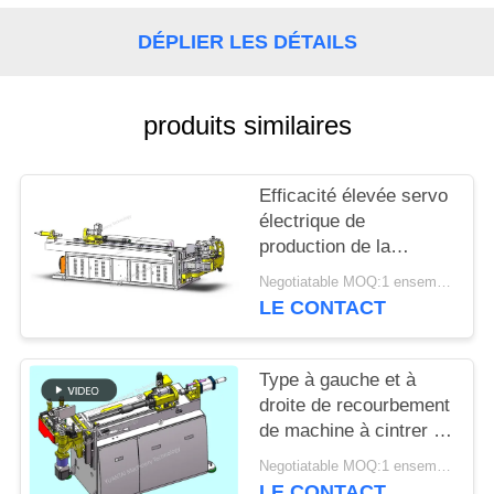
PLAN
DU
DÉPLIER LES DÉTAILS
SITE
produits similaires
PRIVACY
POLICY
Efficacité élevée servo
électrique de
production de la
cintreuse CNC65RES
Negotiatable MOQ:1 ensemble
de tube de commande
LE CONTACT
numérique par
ordinateur à faible bruit
Type à gauche et à
droite de recourbement
de machine à cintrer de
tube de grande
Negotiatable MOQ:1 ensemble
précision de la
LE CONTACT