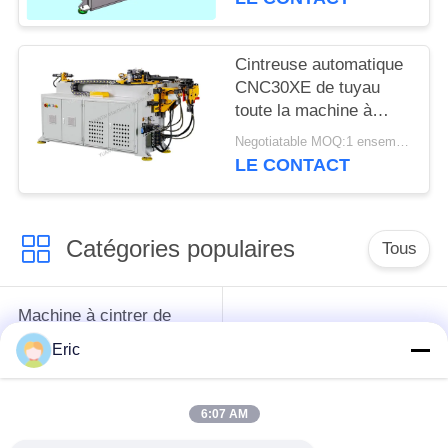
commande numérique
par ordinateur 15REX
Cintreuse automatique
CNC30XE de tuyau
toute la machine à
cintrer de tube du
Negotiatable MOQ:1 ensemble
moteur servo 3D
LE CONTACT
Catégories populaires
Tous
Machine à cintrer de
tube de commande
Machine à cintrer de
Eric
numérique par
tube automatique
ordinateur
6:07 AM
Machine à cintrer de