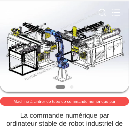
2019
-
2026
Yuantai
(Zhangjiagang)
Machinery
Technology
Co.,
MAISON
Ltd.
All
Rights
Reserved.
PRODUITS
AU
SUJET
DE
NOUS
Machine à cintrer de tube de commande numérique par
ordinateur
VISITE
La commande numérique par
D'USINE
ordinateur stable de robot industriel de