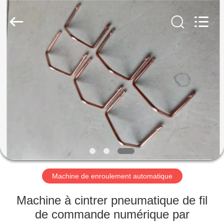
2019
-
2026
Yuantai
(Zhangjiagang)
Machinery
Technology
Co.,
MAISON
Ltd.
All
Rights
Reserved.
PRODUITS
AU
SUJET
DE
NOUS
Machine de enroulement automatique
VISITE
Machine à cintrer pneumatique de fil
D'USINE
de commande numérique par