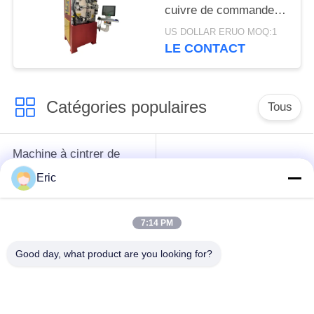
cuivre de commande
numérique par
US DOLLAR ERUO MOQ:1
ordinateur rotatoire
LE CONTACT
Catégories populaires
Tous
Machine à cintrer de
tube de commande
Machine à cintrer de
Eric
numérique par
tube automatique
ordinateur
7:14 PM
Machine à cintrer de
Machine à cintrer de
Good day, what product are you looking for?
tuyau semi
tube d'OR
automatique