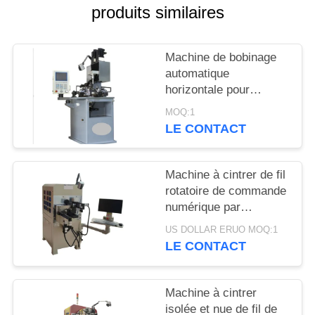
PLAN
produits similaires
DU
SITE
Machine de bobinage
automatique
horizontale pour
PRIVACY
bobinage de fil émaillé
MOQ:1
POLICY
LE CONTACT
Machine à cintrer de fil
rotatoire de commande
numérique par
ordinateur pour
US DOLLAR ERUO MOQ:1
l'industrie de mobilité
LE CONTACT
d'E
Machine à cintrer
isolée et nue de fil de