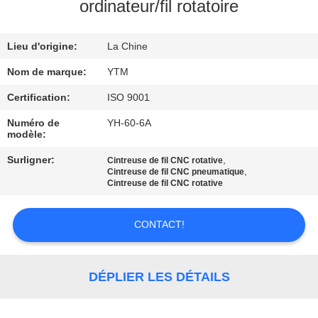
ordinateur/fil rotatoire
CONTRÔLE
Lieu d'origine:
La Chine
DE
QUALITÉ
Nom de marque:
YTM
Certification:
ISO 9001
CONTACTEZ-
Numéro de
YH-60-6A
modèle:
NOUS
Surligner:
,
Cintreuse de fil CNC rotative
,
Cintreuse de fil CNC pneumatique
NOUVELLES
Cintreuse de fil CNC rotative
CONTACT!
DEMANDEZ
UNE
CITATION
DÉPLIER LES DÉTAILS