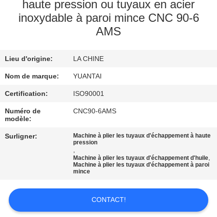
haute pression ou tuyaux en acier
inoxydable à paroi mince CNC 90-6
CONTRÔLE
AMS
DE
QUALITÉ
Lieu d'origine:
LA CHINE
Nom de marque:
YUANTAI
CONTACTEZ-
Certification:
ISO90001
NOUS
Numéro de
CNC90-6AMS
modèle:
NOUVELLES
Surligner:
Machine à plier les tuyaux d'échappement à haute
pression
,
DEMANDEZ
,
Machine à plier les tuyaux d'échappement d'huile
Machine à plier les tuyaux d'échappement à paroi
UNE
mince
CITATION
CONTACT!