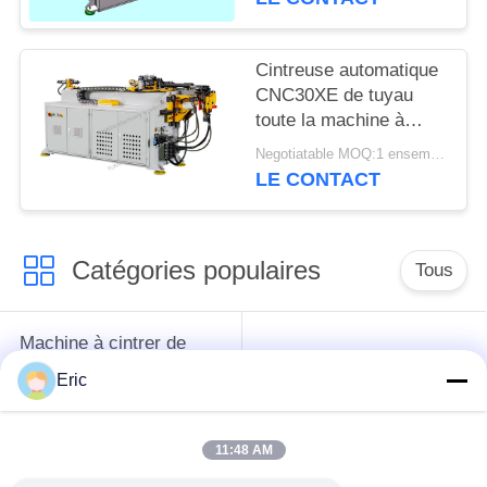
commande numérique
par ordinateur 15REX
Cintreuse automatique
CNC30XE de tuyau
toute la machine à
cintrer de tube du
Negotiatable MOQ:1 ensemble
moteur servo 3D
LE CONTACT
Catégories populaires
Tous
Machine à cintrer de
tube de commande
Machine à cintrer de
Eric
numérique par
tube automatique
ordinateur
11:48 AM
Machine à cintrer de