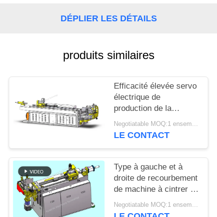
PLAN
DU
DÉPLIER LES DÉTAILS
SITE
produits similaires
PRIVACY
POLICY
Efficacité élevée servo
électrique de
production de la
cintreuse CNC65RES
Negotiatable MOQ:1 ensemble
de tube de commande
LE CONTACT
numérique par
ordinateur à faible bruit
Type à gauche et à
droite de recourbement
de machine à cintrer de
tube de grande
Negotiatable MOQ:1 ensemble
précision de la
LE CONTACT