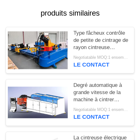
PLAN
DU
produits similaires
SITE
Type fâcheux contrôle
de petite de cintrage de
PRIVACY
rayon cintreuse
POLICY
automatique de tuyau
Negotiatable MOQ:1 ensemble
de programme de PLC
LE CONTACT
Degré automatique à
grande vitesse de la
machine à cintrer
CNC25 REX Max 180
Negotiatable MOQ:1 ensemble
de tube/sec
LE CONTACT
La cintreuse électrique