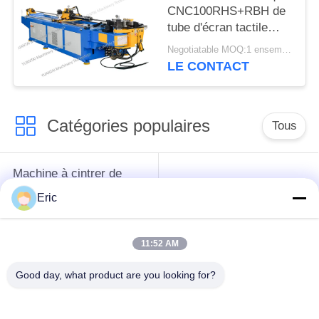
CNC100RHS+RBH de
tube d'écran tactile
fortement repoussent
Negotiatable MOQ:1 ensemble
le recourbement
LE CONTACT
Catégories populaires
Tous
Machine à cintrer de
tube de commande
Machine à cintrer de
Eric
numérique par
tube automatique
ordinateur
11:52 AM
Machine à cintrer de
Machine à cintrer de
Good day, what product are you looking for?
tuyau semi
tube d'OR
automatique