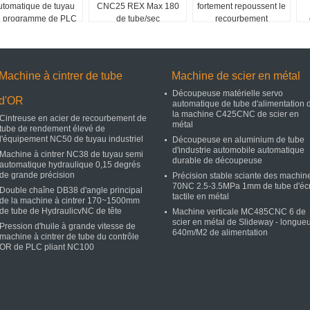
utomatique de tuyau
CNC25 REX Max 180
fortement repoussent le
e programme de PLC
de tube/sec
recourbement
Machine à cintrer de tube
Machine de scier en métal
Découpeuse matérielle servo
d'OR
automatique de tube d'alimentation 
la machine C425CNC de scier en
Cintreuse en acier de recourbement de
métal
tube de rendement élevé de
l'équipement NC50 de tuyau industriel
Découpeuse en aluminium de tube
d'industrie automobile automatique
Machine à cintrer NC38 de tuyau semi
durable de découpeuse
automatique hydraulique 0,15 degrés
de grande précision
Précision stable sciante des machin
70NC 2.5-3.5MPa 1mm de tube d'éc
Double chaîne DB38 d'angle principal
tactile en métal
de la machine à cintrer 170~1500mm
de tube de HydraulicvNC de tête
Machine verticale MC485CNC 6 de
scier en métal de Slideway - longue
Pression d'huile à grande vitesse de
640m/M2 de alimentation
machine à cintrer de tube du contrôle
OR de PLC pliant NC100