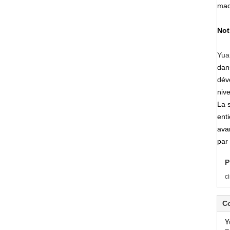
mac
Not
Yua
dan
dév
niv
La 
ent
ava
par
P
c
C
Y