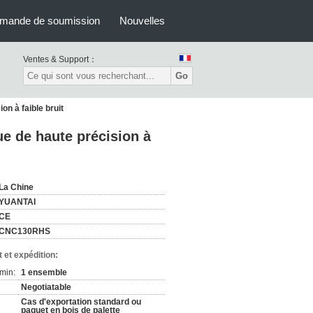
mande de soumission
Nouvelles
Ventes & Support：
Go
n à faible bruit
e de haute précision à
La Chine
YUANTAI
CE
CNC130RHS
 et expédition:
min:
1 ensemble
Negotiatable
Cas d'exportation standard ou
paquet en bois de palette