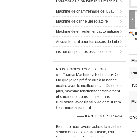
Extrémité de tube formant la machine
Machine de chamfreinage de tuyau
Machine de cannelure rotatoire
Machine de enroulement automatique
a
Accouplement pour les essais de fuite
instrument pour les essais de fuite
Mod
Nous sommes des vieux amis
Pu
withYuantai Machinery Technology Co.,
Ltd que je les préfère dus à la bonne
Ty
qualité avec le meilleur prcie. Ce qui est
plus, machine fonctionnant stablement
et sûrement depuis la mise dans
Met
l'utilisation, avec un taux de défaut zéro.
C'est impressionnant
—— KAZUHIRO TSUZAWA
CNC
Bien que nous ayons acheté la machine
Le 
seulement deux fois de l'usine, leur