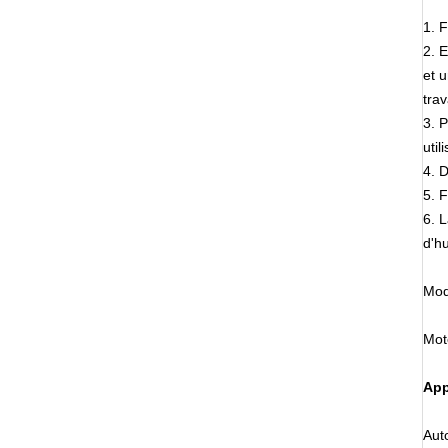
1. F
2. E
et u
trav
3. 
util
4. D
5. 
6. L
d'h
Mod
Mot
App
Aut