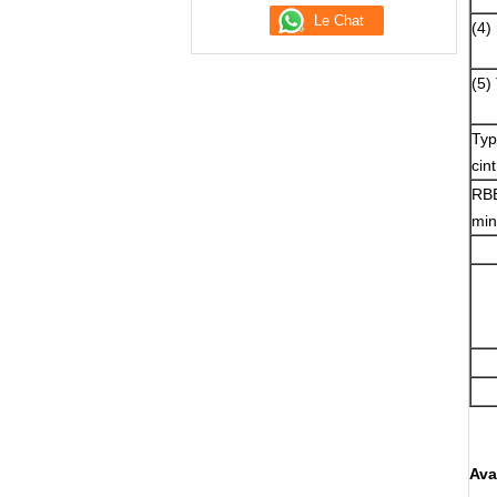
(4)
(5)
Typ
cin
RBE
min
Ava