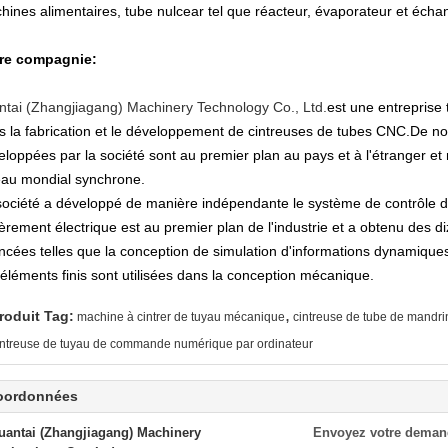
hines alimentaires, tube nulcear tel que réacteur, évaporateur et écha
re compagnie:
ntai (Zhangjiagang) Machinery Technology Co., Ltd.
est une entreprise
s la fabrication et le développement de cintreuses de tubes CNC.De 
eloppées par la société sont au premier plan au pays et à l'étranger e
eau mondial synchrone.
société a développé de manière indépendante le système de contrôle d
ièrement électrique est au premier plan de l'industrie et a obtenu des 
ncées telles que la conception de simulation d'informations dynamiques 
 éléments finis sont utilisées dans la conception mécanique.
,
roduit Tag:
machine à cintrer de tuyau mécanique
cintreuse de tube de mandr
intreuse de tuyau de commande numérique par ordinateur
oordonnées
uantai (Zhangjiagang) Machinery
Envoyez votre deman