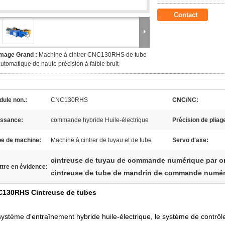
Contact
Image Grand :
Machine à cintrer CNC130RHS de tube
utomatique de haute précision à faible bruit
ule non.:
CNC130RHS
CNC/NC:
issance:
commande hybride Huile-électrique
Précision de pliag
pe de machine:
Machine à cintrer de tuyau et de tube
Servo d'axe:
cintreuse de tuyau de commande numérique par or
tre en évidence:
cintreuse de tube de mandrin de commande numéri
130RHS Cintreuse de tubes
système d'entraînement hybride huile-électrique, le système de contrôl