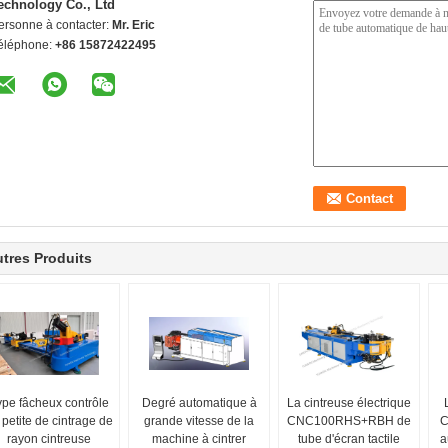
echnology Co., Ltd
ersonne à contacter:
Mr. Eric
éléphone:
+86 15872422495
tres Produits
ype fâcheux contrôle
Degré automatique à
La cintreuse électrique
 petite de cintrage de
grande vitesse de la
CNC100RHS+RBH de
C
rayon cintreuse
machine à cintrer
tube d'écran tactile
a