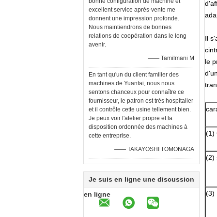
bonne configuration de machine et
d'a
excellent service après-vente me
ada
donnent une impression profonde.
Nous maintiendrons de bonnes
relations de coopération dans le long
Il 
avenir.
cin
—— Tamilmani M
le 
d'un
En tant qu'un du client familier des
machines de Yuantai, nous nous
tra
sentons chanceux pour connaître ce
fournisseur, le patron est très hospitalier
car
et il contrôle cette usine tellement bien.
Je peux voir l'atelier propre et la
disposition ordonnée des machines à
(1)
cette entreprise.
—— TAKAYOSHI TOMONAGA
(2)
Je suis en ligne une discussion
(3)
en ligne