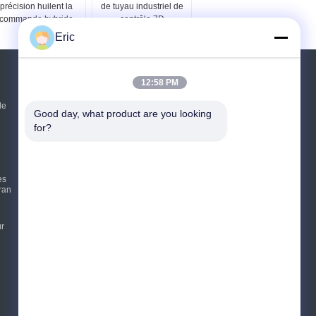
précision huilent la
de tuyau industriel de
commande hybride
contrôle 7D
électrique
CNC168RHS+RBH
Eric
Demande de soumission
12:58 PM
de
Good day, what product are you looking 
Envoyez
for?
E-Mail
Sitemap
|
es
Site mobile
ran
ur