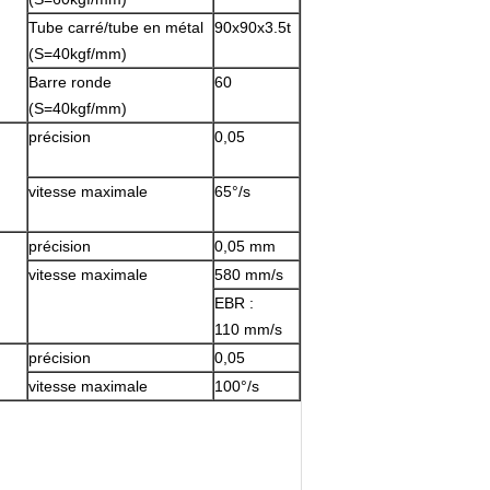
Tube carré/tube en métal
90x90x3.5t
(S=40kgf/mm)
Barre ronde
60
(S=40kgf/mm)
précision
0,05
vitesse maximale
65°/s
précision
0,05 mm
vitesse maximale
580 mm/s
EBR :
110 mm/s
précision
0,05
vitesse maximale
100°/s