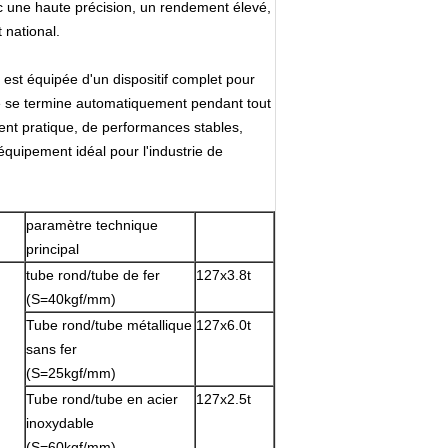
ec une haute précision, un rendement élevé,
 national.
est équipée d'un dispositif complet pour
ée se termine automatiquement pendant tout
ent pratique, de performances stables,
 équipement idéal pour l'industrie de
paramètre technique
principal
tube rond/tube de fer
127x3.8t
(S=40kgf/mm)
Tube rond/tube métallique
127x6.0t
sans fer
(S=25kgf/mm)
Tube rond/tube en acier
127x2.5t
inoxydable
(S=60kgf/mm)